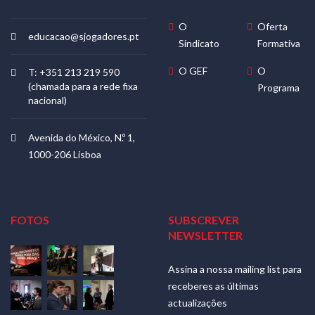
O
Oferta
educacao@sjogadores.pt
Sindicato
Formativa
O GEF
O
T: +351 213 219 590
(chamada para a rede fixa
Programa
nacional)
Avenida do México, N.º 1,
1000-206 Lisboa
FOTOS
SUBSCREVER
NEWSLETTER
Assina a nossa mailing list para
receberes as últimas
actualizações