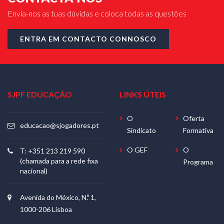
Envia-nos as tuas dúvidas e coloca todas as questões
ENTRA EM CONTACTO CONNOSCO
SJPF EDUCAÇÃO
LINKS ÚTEIS
O
Oferta
educacao@sjogadores.pt
Sindicato
Formativa
O GEF
O
T: +351 213 219 590
(chamada para a rede fixa
Programa
nacional)
Avenida do México, N.º 1,
1000-206 Lisboa