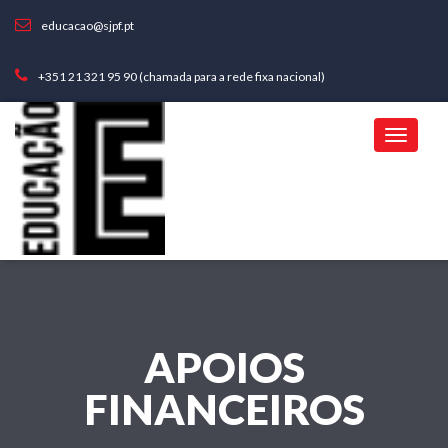
educacao@sjpf.pt
+351 21 321 95 90 (chamada para a rede fixa nacional)
APOIOS
FINANCEIROS