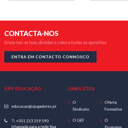
CONTACTA-NOS
Envia-nos as tuas dúvidas e coloca todas as questões
ENTRA EM CONTACTO CONNOSCO
SJPF EDUCAÇÃO
LINKS ÚTEIS
O
Oferta
educacao@sjogadores.pt
Sindicato
Formativa
O GEF
O
T: +351 213 219 590
(chamada para a rede fixa
Programa