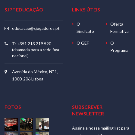
SJPF EDUCAÇÃO
LINKS ÚTEIS
O
Oferta
educacao@sjogadores.pt
Sindicato
Formativa
O GEF
O
T: +351 213 219 590
(chamada para a rede fixa
Programa
nacional)
Avenida do México, N.º 1,
1000-206 Lisboa
FOTOS
SUBSCREVER
NEWSLETTER
Assina a nossa mailing list para