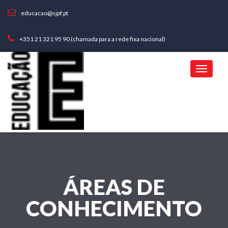
educacao@sjpf.pt
+351 21 321 95 90 (chamada para a rede fixa nacional)
ÁREAS DE
CONHECIMENTO