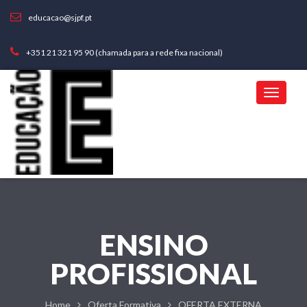
educacao@sjpf.pt
+351 21 321 95 90 (chamada para a rede fixa nacional)
ENSINO
PROFISSIONAL
Home
Oferta Formativa
OFERTA EXTERNA